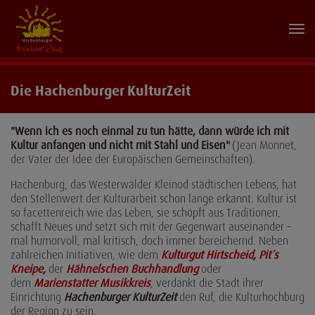
Die Hachenburger KulturZeit
"Wenn ich es noch einmal zu tun hätte, dann würde ich mit
Kultur anfangen und nicht mit Stahl und Eisen"
(Jean Monnet,
der Vater der Idee der Europäischen Gemeinschaften).
Hachenburg, das Westerwälder Kleinod städtischen Lebens, hat
den Stellenwert der Kulturarbeit schon lange erkannt. Kultur ist
so facettenreich wie das Leben, sie schöpft aus Traditionen,
schafft Neues und setzt sich mit der Gegenwart auseinander –
mal humorvoll, mal kritisch, doch immer bereichernd. Neben
zahlreichen Initiativen, wie dem
Kulturgut Hirtscheid
,
Pit´s
Kneipe
,
der
Hähnelschen Buchhandlung
oder
dem
Marienstatter Musikkreis
, verdankt die Stadt ihrer
Einrichtung
Hachenburger KulturZeit
den Ruf, die Kulturhochburg
der Region zu sein.