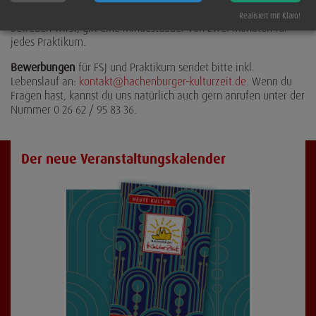
verbinden, das du während des Praktikums eingeständig
Realisiert mit Klaro!
betreuen wirst, gilt eine Mindestdauer von zwei Monaten für
jedes Praktikum.
Bewerbungen
für FSJ und Praktikum sendet bitte inkl.
Lebenslauf an:
kontakt@hachenburger-kulturzeit.de
. Wenn du
Fragen hast, kannst du uns natürlich auch gern anrufen unter der
Nummer 0 26 62 / 95 83 36.
Der neue Veranstaltungskalender