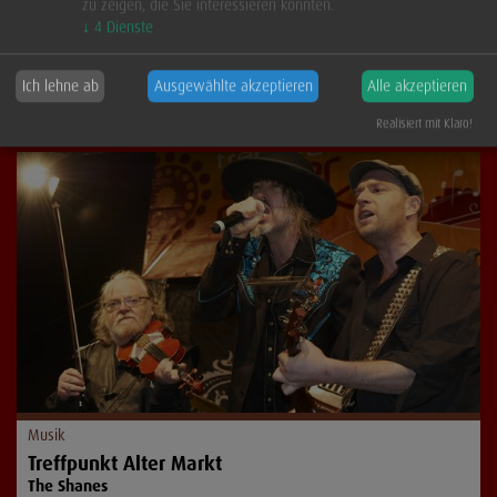
zu zeigen, die Sie interessieren könnten.
Treffpunkt Alter Markt
↓
4
Dienste
Bindweider Bergkapelle
Ich lehne ab
Ausgewählte akzeptieren
Alle akzeptieren
...mehr
Realisiert mit Klaro!
Musik
Treffpunkt Alter Markt
The Shanes