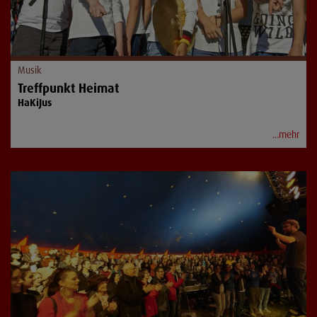
Musik
Treffpunkt Heimat
HaKiJus
...mehr