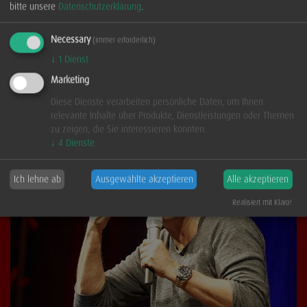
bitte unsere
Datenschutzerklärung
.
Necessary
(immer erforderlich)
↓
1
Dienst
Marketing
Impressionen 2018
Diese Dienste verarbeiten persönliche Daten, um Ihnen
relevante Inhalte über Produkte, Dienstleistungen oder Themen
...mehr
zu zeigen, die Sie interessieren könnten.
↓
4
Dienste
Ich lehne ab
Ausgewählte akzeptieren
Alle akzeptieren
Realisiert mit Klaro!