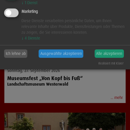
↓
1
Dienst
Marketing
Diese Dienste verarbeiten persönliche Daten, um Ihnen
relevante Inhalte über Produkte, Dienstleistungen oder Themen
zu zeigen, die Sie interessieren könnten.
↓
4
Dienste
Ich lehne ab
Ausgewählte akzeptieren
Alle akzeptieren
Querbeet
Realisiert mit Klaro!
Sonntag, 27. September 2026
Museumsfest „Von Kopf bis Fuß“
Landschaftsmuseum Westerwald
... mehr