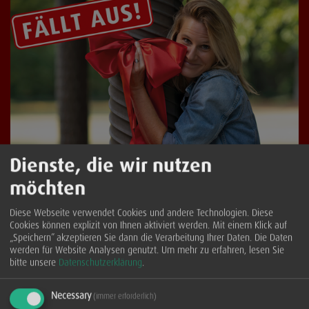
Dienste, die wir nutzen
Querbeet
möchten
Sonntag, 20. September 2026
Geschickt verpackt
Diese Webseite verwendet Cookies und andere Technologien. Diese
Lucy van Kuhl
Cookies können explizit von Ihnen aktiviert werden. Mit einem Klick auf
„Speichern” akzeptieren Sie dann die Verarbeitung Ihrer Daten. Die Daten
... mehr
werden für Website Analysen genutzt.
Um mehr zu erfahren, lesen Sie
bitte unsere
Datenschutzerklärung
.
Necessary
(immer erforderlich)