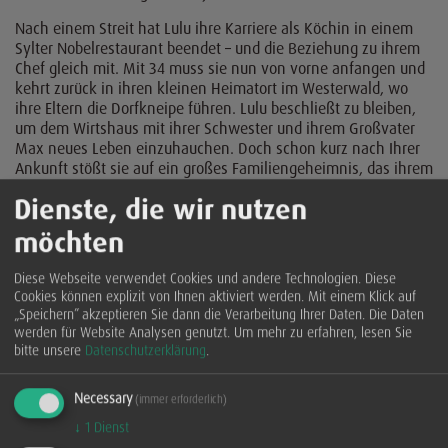
Nach einem Streit hat Lulu ihre Karriere als Köchin in einem
Sylter Nobelrestaurant beendet – und die Beziehung zu ihrem
Chef gleich mit. Mit 34 muss sie nun von vorne anfangen und
kehrt zurück in ihren kleinen Heimatort im Westerwald, wo
ihre Eltern die Dorfkneipe führen. Lulu beschließt zu bleiben,
um dem Wirtshaus mit ihrer Schwester und ihrem Großvater
Max neues Leben einzuhauchen. Doch schon kurz nach Ihrer
Ankunft stößt sie auf ein großes Familiengeheimnis, das ihrem
Leben eine schicksalhafte Wendung geben wird.
Dienste, die wir nutzen
Alles begann 1945 mit dem Absturz eines britischen Piloten,
als im Dorf nur noch Frauen übrig waren ...
möchten
Sonja Roos, 1974 geboren, wuchs in einem kleinen Dorf im
Diese Webseite verwendet Cookies und andere Technologien. Diese
Westerwald auf. Sie studierte Germanistik und Anglistik und
Cookies können explizit von Ihnen aktiviert werden. Mit einem Klick auf
arbeitete als Redakteurin und Kolumnistin bei der Rhein-
„Speichern” akzeptieren Sie dann die Verarbeitung Ihrer Daten. Die Daten
Zeitung. Sonja Roos lebt heute mit Mann, drei Töchtern und
werden für Website Analysen genutzt.
Um mehr zu erfahren, lesen Sie
zwei Hunden in ihrer alten Heimat, dem Westerwald.
bitte unsere
Datenschutzerklärung
.
zurück
Necessary
(immer erforderlich)
↓
1
Dienst