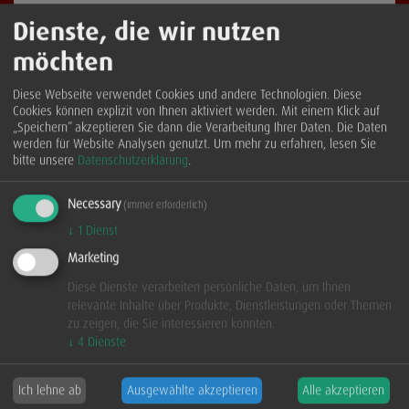
Mit freundlicher Unterstützung der Sparkasse Westerwald-
Dienste, die wir nutzen
Sieg
möchten
>> Weitere Bilder gibt es hier
Diese Webseite verwendet Cookies und andere Technologien. Diese
zurück
Cookies können explizit von Ihnen aktiviert werden. Mit einem Klick auf
„Speichern” akzeptieren Sie dann die Verarbeitung Ihrer Daten. Die Daten
werden für Website Analysen genutzt.
Um mehr zu erfahren, lesen Sie
bitte unsere
Datenschutzerklärung
.
Der aktuelle Veranstaltungskalender
Necessary
(immer erforderlich)
↓
1
Dienst
Marketing
Diese Dienste verarbeiten persönliche Daten, um Ihnen
relevante Inhalte über Produkte, Dienstleistungen oder Themen
zu zeigen, die Sie interessieren könnten.
↓
4
Dienste
Ich lehne ab
Ausgewählte akzeptieren
Alle akzeptieren